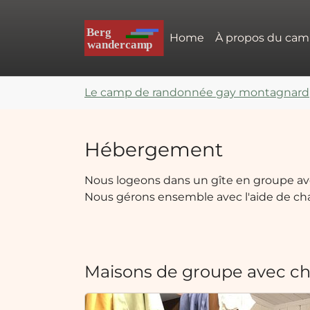
Skip to main navigation
Aller au contenu principal
Skip to page footer
Home
À propos du ca
Vous êtes ici:
Le camp de randonnée gay montagnard
Hébergement
Nous logeons dans un gîte en groupe ave
Nous gérons ensemble avec l'aide de ch
Maisons de groupe avec cha