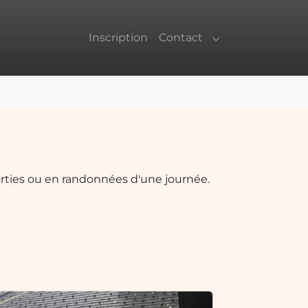
Inscription
Contact
Submenu for "Co
orties ou en randonnées d'une journée.