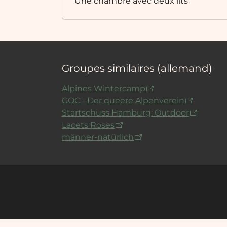
Une chambre avec deux lits
Groupes similaires (allemand)
Alpines Wintercamp
GOC - Der queere Alpenverein
Startschuss Hamburg: Outdoor
Lacets Roses
männer-natürlich