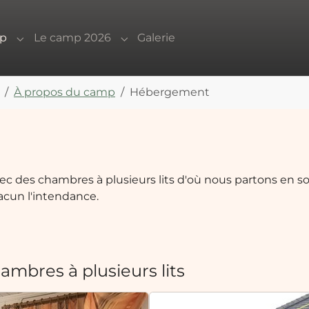
mp
Le camp 2026
Galerie
Submenu for "À propos du camp"
Submenu for "Le camp 2026"
À propos du camp
Hébergement
c des chambres à plusieurs lits d'où nous partons en s
acun l'intendance.
mbres à plusieurs lits