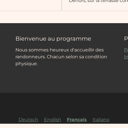
Dehors, sur la terrasse 
Bienvenue au programme
P
Nous sommes heureux d'accueillir des
P
randonneurs. Chacun selon sa condition
I
physique.
Deutsch
English
Français
Italiano