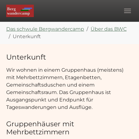
Skip to main navigation
Zum Hauptinhalt springen
Skip to page footer
Sie sind hier:
Das schwule Bergwandercamp
Über das BWC
Unterkunft
Unterkunft
Wir wohnen in einem Gruppenhaus (meistens)
mit Mehrbettzimmern, Etagenbetten,
Gemeinschaftsduschen und einem
Gemeinschaftsraum. Das Gruppenhaus ist
Ausgangspunkt und Endpunkt für
Tageswanderungen und Ausflüge.
Gruppenhäuser mit
Mehrbettzimmern