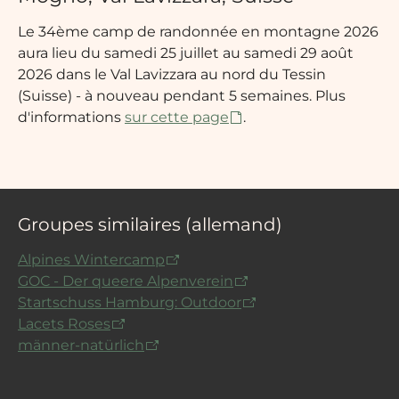
Le 34ème camp de randonnée en montagne 2026
aura lieu du samedi 25 juillet au samedi 29 août
2026 dans le Val Lavizzara au nord du Tessin
(Suisse) - à nouveau pendant 5 semaines. Plus
d'informations
sur cette page
.
Groupes similaires (allemand)
Alpines Wintercamp
GOC - Der queere Alpenverein
Startschuss Hamburg: Outdoor
Lacets Roses
männer-natürlich