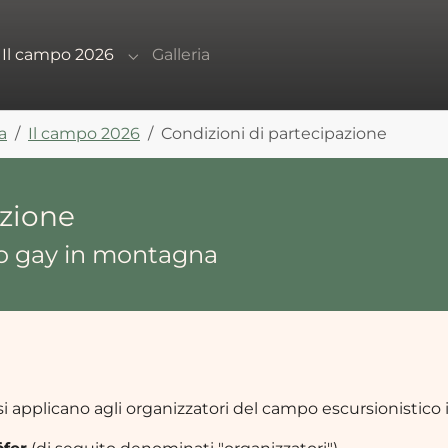
Il campo 2026
Galleria
bmenu for "Informazioni"
Submenu for "Il campo 2026"
a
Il campo 2026
Condizioni di partecipazione
azione
co gay in montagna
 si applicano agli organizzatori del campo escursionistic