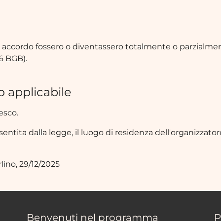
e accordo fossero o diventassero totalmente o parzialment
06 BGB).
o applicabile
esco.
entita dalla legge, il luogo di residenza dell'organizzatore
ino, 29/12/2025
Benvenuti nel programma
P