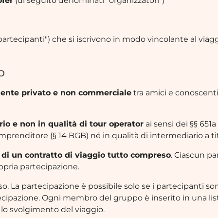
öfer
(di seguito denominati "organizzatori")
rtecipanti") che si iscrivono in modo vincolante al viagg
o
ente privato e non commerciale
tra amici e conoscenti
rio e non in qualità di tour operator
ai sensi dei §§ 651
i imprenditore (§ 14 BGB) né in qualità di intermediario a t
di un contratto di viaggio tutto compreso
. Ciascun p
ropria partecipazione.
so. La partecipazione è possibile solo se i partecipanti
ipazione. Ogni membro del gruppo è inserito in una lista i
 lo svolgimento del viaggio.