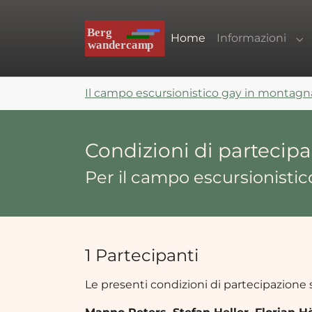
Skip to main navigation
Skip to main content
Skip to page footer
Home
Informazioni
Su
You are here:
Il campo escursionistico gay in montagn
Condizioni di partecip
Per il campo escursionisti
1 Partecipanti
Le presenti condizioni di partecipazione