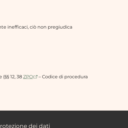
e inefficaci, ciò non pregiudica
 (§§ 12, 38
ZPO
– Codice di procedura
rotezione dei dati